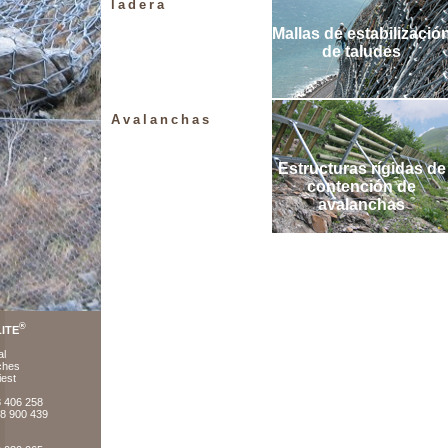
ladera
Mallas de estabilizació
de taludes
Avalanchas
Estructuras rígidas de
contención de
avalanchas
®
ITE
al
ches
iest
8 406 258
78 900 439