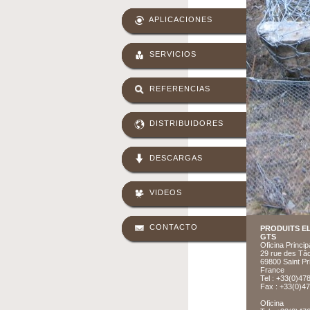
APLICACIONES
SERVICIOS
REFERENCIAS
DISTRIBUIDORES
DESCARGAS
VIDEOS
CONTACTO
PRODUITS EL
GTS
Oficina Princip
29 rue des Tâ
69800 Saint Pr
France
Tel : +33(0)47
Fax : +33(0)4
Oficina